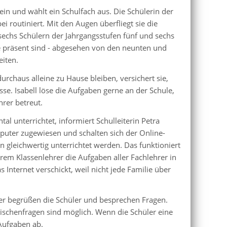
in und wählt ein Schulfach aus. Die Schülerin der
 routiniert. Mit den Augen überfliegt sie die
 sechs Schülern der Jahrgangsstufen fünf und sechs
le präsent sind - abgesehen von den neunten und
eiten.
durchaus alleine zu Hause bleiben, versichert sie,
sse. Isabell löse die Aufgaben gerne an der Schule,
hrer betreut.
l unterrichtet, informiert Schulleiterin Petra
uter zugewiesen und schalten sich der Online-
 gleichwertig unterrichtet werden. Das funktioniert
rem Klassenlehrer die Aufgaben aller Fachlehrer in
Internet verschickt, weil nicht jede Familie über
rer begrüßen die Schüler und besprechen Fragen.
wischenfragen sind möglich. Wenn die Schüler eine
Aufgaben ab.