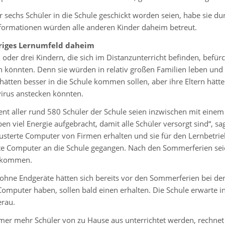
r sechs Schüler in die Schule geschickt worden seien, habe sie 
nformationen würden alle anderen Kinder daheim betreut.
riges Lernumfeld daheim
 oder drei Kindern, die sich im Distanzunterricht befinden, befürc
en könnten. Denn sie würden in relativ großen Familien leben und
hätten besser in die Schule kommen sollen, aber ihre Eltern hätt
irus anstecken könnten.
ent aller rund 580 Schüler der Schule seien inzwischen mit eine
en viel Energie aufgebracht, damit alle Schüler versorgt sind“, 
sterte Computer von Firmen erhalten und sie für den Lernbetri
te Computer an die Schule gegangen. Nach den Sommerferien sei
ekommen.
 ohne Endgeräte hätten sich bereits vor den Sommerferien bei den
Computer haben, sollen bald einen erhalten. Die Schule erwart
rau.
mer mehr Schüler von zu Hause aus unterrichtet werden, rechnet