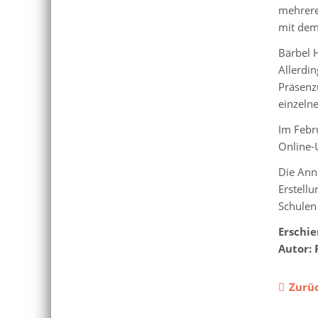
mehrere
mit dem
Bärbel H
Allerdi
Präsenz
einzelne
Im Febr
Online-U
Die Ann
Erstell
Schulen 
Erschi
Autor: 
Zurü