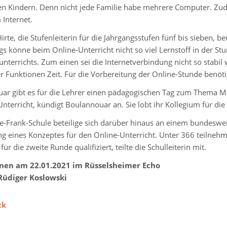
n Kindern. Denn nicht jede Familie habe mehrere Computer. Z
 Internet.
irte, die Stufenleiterin für die Jahrgangsstufen fünf bis sieben, b
ngs könne beim Online-Unterricht nicht so viel Lernstoff in der 
unterrichts. Zum einen sei die Internetverbindung nicht so stabi
r Funktionen Zeit. Für die Vorbereitung der Online-Stunde benöti
uar gibt es für die Lehrer einen pädagogischen Tag zum Thema M
nterricht, kündigt Boulannouar an. Sie lobt ihr Kollegium für die 
e-Frank-Schule beteilige sich darüber hinaus an einem bundeswe
ung eines Konzeptes für den Online-Unterricht. Unter 366 teilneh
für die zweite Runde qualifiziert, teilte die Schulleiterin mit.
enen am 22.01.2021 im Rüsselsheimer Echo
Rüdiger Koslowski
ck