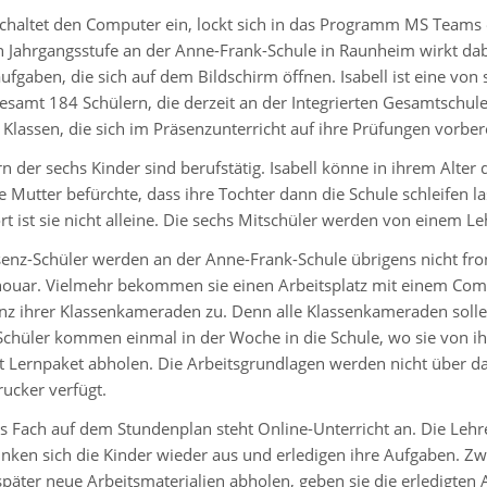
schaltet den Computer ein, lockt sich in das Programm MS Teams e
 Jahrgangsstufe an der Anne-Frank-Schule in Raunheim wirkt dabei
ufgaben, die sich auf dem Bildschirm öffnen. Isabell ist eine von
gesamt 184 Schülern, die derzeit an der Integrierten Gesamtschu
Klassen, die sich im Präsenzunterricht auf ihre Prüfungen vorber
rn der sechs Kinder sind berufstätig. Isabell könne in ihrem Alter 
e Mutter befürchte, dass ihre Tochter dann die Schule schleifen la
t ist sie nicht alleine. Die sechs Mitschüler werden von einem Le
enz-Schüler werden an der Anne-Frank-Schule übrigens nicht fronta
ouar. Vielmehr bekommen sie einen Arbeitsplatz mit einem Comp
nz ihrer Klassenkameraden zu. Denn alle Klassenkameraden sollen
 Schüler kommen einmal in der Woche in die Schule, wo sie von ih
t Lernpaket abholen. Die Arbeitsgrundlagen werden nicht über das 
ucker verfügt.
es Fach auf dem Stundenplan steht Online-Unterricht an. Die Leh
inken sich die Kinder wieder aus und erledigen ihre Aufgaben. Z
päter neue Arbeitsmaterialien abholen, geben sie die erledigten 