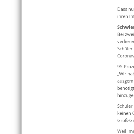
Dass nu
ihren I
Schwie
Bei zwei
verlier
Schüler 
Coronav
95 Proz
„Wir hab
ausgemu
benötig
hinzug
Schüler
keinen 
Groß-Ge
Weil im