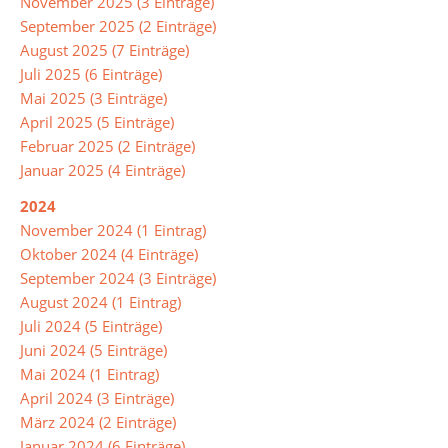
November 2025 (3 Einträge)
September 2025 (2 Einträge)
August 2025 (7 Einträge)
Leitbild
Juli 2025 (6 Einträge)
Mai 2025 (3 Einträge)
Integrierte
April 2025 (5 Einträge)
Gesamtschule
Februar 2025 (2 Einträge)
Januar 2025 (4 Einträge)
Abschlüsse
2024
November 2024 (1 Eintrag)
Ganztagsschule
Oktober 2024 (4 Einträge)
September 2024 (3 Einträge)
Lernzeiten
August 2024 (1 Eintrag)
Pausenangebot
Juli 2024 (5 Einträge)
Juni 2024 (5 Einträge)
Betreuung
Mai 2024 (1 Eintrag)
April 2024 (3 Einträge)
Essen
März 2024 (2 Einträge)
in
Januar 2024 (6 Einträge)