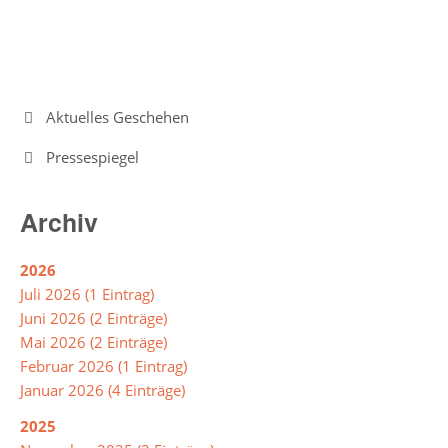
Intensivklasse
Elternvertretung
Navigation
Aktuelles Geschehen
überspringen
Pressespiegel
Schülervertretung
Schulsprecher/in
Archiv
Schülerrat
2026
Vertrauenslehrer/in
Juli 2026 (1 Eintrag)
Juni 2026 (2 Einträge)
Mai 2026 (2 Einträge)
Förderverein
Februar 2026 (1 Eintrag)
So
Januar 2026 (4 Einträge)
arbeiten
2025
wir