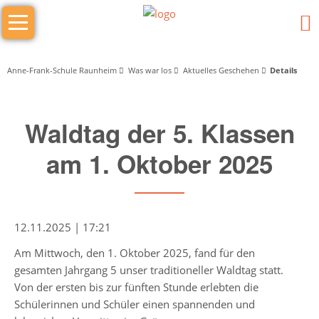
Navigation
Das
überspringen
sind
wir
Anne-Frank-Schule Raunheim
Was war los
Aktuelles Geschehen
Details
Wer
Waldtag der 5. Klassen
macht
was
am 1. Oktober 2025
Schulleitung
Schulleiter/in
12.11.2025 | 17:21
Stellv.
Am Mittwoch, den 1. Oktober 2025, fand für den
Schulleiter
gesamten Jahrgang 5 unser traditioneller Waldtag statt.
Von der ersten bis zur fünften Stunde erlebten die
Stufenleitung
Schülerinnen und Schüler einen spannenden und
Jg.