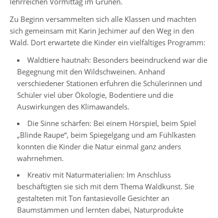
lehrreichen Vormittag im Grünen.
5-
6
Zu Beginn versammelten sich alle Klassen und machten
sich gemeinsam mit Karin Jechimer auf den Weg in den
Stufenleitung
Wald. Dort erwartete die Kinder ein vielfältiges Programm:
Jg.
7-
Waldtiere hautnah: Besonders beeindruckend war die
8
Begegnung mit den Wildschweinen. Anhand
verschiedener Stationen erfuhren die Schülerinnen und
Stufenleitung
Schüler viel über Ökologie, Bodentiere und die
Jg.
Auswirkungen des Klimawandels.
9-
Die Sinne schärfen: Bei einem Hörspiel, beim Spiel
10
„Blinde Raupe“, beim Spiegelgang und am Fühlkasten
konnten die Kinder die Natur einmal ganz anders
Sekretariat
wahrnehmen.
Kreativ mit Naturmaterialien: Im Anschluss
Lehrerkollegium
beschäftigten sie sich mit dem Thema Waldkunst. Sie
gestalteten mit Ton fantasievolle Gesichter an
Baumstämmen und lernten dabei, Naturprodukte
Schulgesundheitsfachkraft