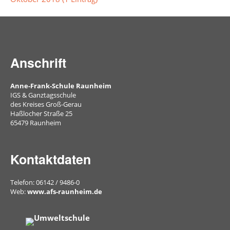
Schülerbibliothek
Aktuelles
und
Anschrift
Archiv
Unterrichtsprodukte
Anne-Frank-Schule Raunheim
IGS & Ganztagsschule
des Kreises Groß-Gerau
Buch
Haßlocher Straße 25
des
65479 Raunheim
Monats
Kontaktdaten
Arbeitsgemeinschaften
Telefon: 06142 / 9486-0
Bienen
Web:
www.afs-raunheim.de
Erste
Hilfe