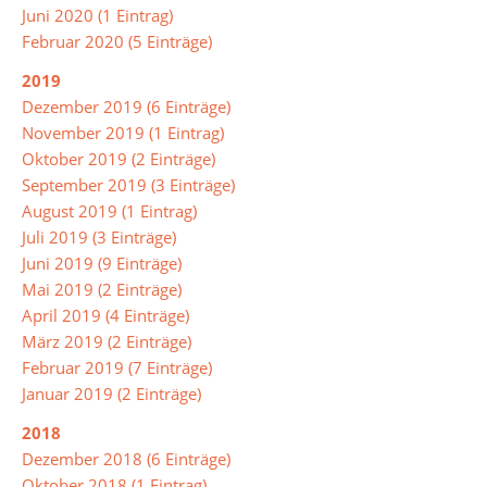
Musik
Juni 2020 (1 Eintrag)
Februar 2020 (5 Einträge)
Physik
2019
Religion/Ethik
Dezember 2019 (6 Einträge)
November 2019 (1 Eintrag)
Russisch
Oktober 2019 (2 Einträge)
September 2019 (3 Einträge)
Spanisch
August 2019 (1 Eintrag)
Sport
Juli 2019 (3 Einträge)
Juni 2019 (9 Einträge)
Soziales
Mai 2019 (2 Einträge)
Lernen
April 2019 (4 Einträge)
März 2019 (2 Einträge)
Türkisch
Februar 2019 (7 Einträge)
Wahlpflichtangebot
Januar 2019 (2 Einträge)
2018
Inklusion
Dezember 2018 (6 Einträge)
Oktober 2018 (1 Eintrag)