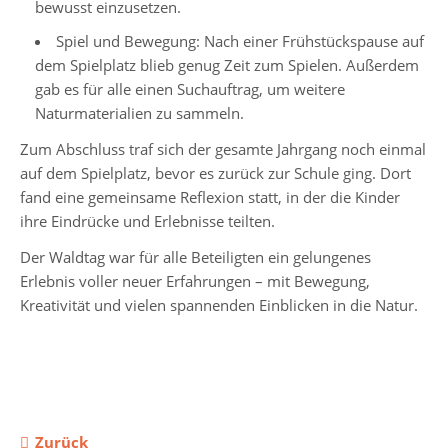
bewusst einzusetzen.
Spiel und Bewegung: Nach einer Frühstückspause auf
Jahrgänge
dem Spielplatz blieb genug Zeit zum Spielen. Außerdem
gab es für alle einen Suchauftrag, um weitere
Jahrgang
Naturmaterialien zu sammeln.
5
Zum Abschluss traf sich der gesamte Jahrgang noch einmal
Jahrgang
auf dem Spielplatz, bevor es zurück zur Schule ging. Dort
6
fand eine gemeinsame Reflexion statt, in der die Kinder
ihre Eindrücke und Erlebnisse teilten.
Jahrgang
7
Der Waldtag war für alle Beteiligten ein gelungenes
Erlebnis voller neuer Erfahrungen – mit Bewegung,
Jahrgang
Kreativität und vielen spannenden Einblicken in die Natur.
8
Jahrgang
9
Jahrgang
Zurück
10