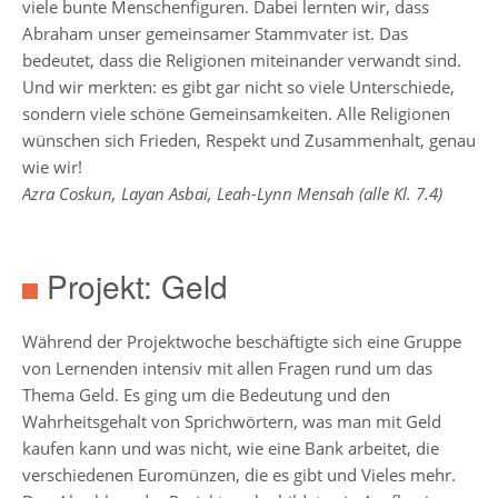
viele bunte Menschenfiguren. Dabei lernten wir, dass
Abraham unser gemeinsamer Stammvater ist. Das
bedeutet, dass die Religionen miteinander verwandt sind.
Jahrgänge
Und wir merkten: es gibt gar nicht so viele Unterschiede,
Jahrgang
sondern viele schöne Gemeinsamkeiten. Alle Religionen
5
wünschen sich Frieden, Respekt und Zusammenhalt, genau
wie wir!
Jahrgang
Azra Coskun, Layan Asbai, Leah-Lynn Mensah (alle Kl. 7.4)
6
Jahrgang
Projekt: Geld
7
Jahrgang
Während der Projektwoche beschäftigte sich eine Gruppe
8
von Lernenden intensiv mit allen Fragen rund um das
Thema Geld. Es ging um die Bedeutung und den
Jahrgang
Wahrheitsgehalt von Sprichwörtern, was man mit Geld
9
kaufen kann und was nicht, wie eine Bank arbeitet, die
Jahrgang
verschiedenen Euromünzen, die es gibt und Vieles mehr.
10