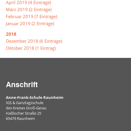
April 2019 (4 Einträge)
März 2019 (2 Einträge)
Schülerbibliothek
Februar 2019 (7 Einträge)
Aktuelles
Januar 2019 (2 Einträge)
und
2018
Archiv
Dezember 2018 (6 Einträge)
Oktober 2018 (1 Eintrag)
Unterrichtsprodukte
Buch
des
Monats
Anschrift
Arbeitsgemeinschaften
Anne-Frank-Schule Raunheim
IGS & Ganztagsschule
Bienen
des Kreises Groß-Gerau
Haßlocher Straße 25
Erste
65479 Raunheim
Hilfe