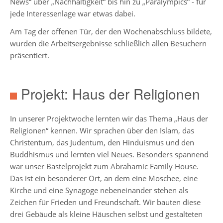
News“ über „Nachhaltigkeit“ bis hin zu „Paralympics“ - für
5-
jede Interessenlage war etwas dabei.
6
Am Tag der offenen Tür, der den Wochenabschluss bildete,
Stufenleitung
wurden die Arbeitsergebnisse schließlich allen Besuchern
Jg.
präsentiert.
7-
8
Projekt: Haus der Religionen
Stufenleitung
Jg.
9-
In unserer Projektwoche lernten wir das Thema „Haus der
10
Religionen“ kennen. Wir sprachen über den Islam, das
Christentum, das Judentum, den Hinduismus und den
Buddhismus und lernten viel Neues. Besonders spannend
Sekretariat
war unser Bastelprojekt zum Abrahamic Family House.
Das ist ein besonderer Ort, an dem eine Moschee, eine
Lehrerkollegium
Kirche und eine Synagoge nebeneinander stehen als
Zeichen für Frieden und Freundschaft. Wir bauten diese
drei Gebäude als kleine Häuschen selbst und gestalteten
Schulgesundheitsfachkraft