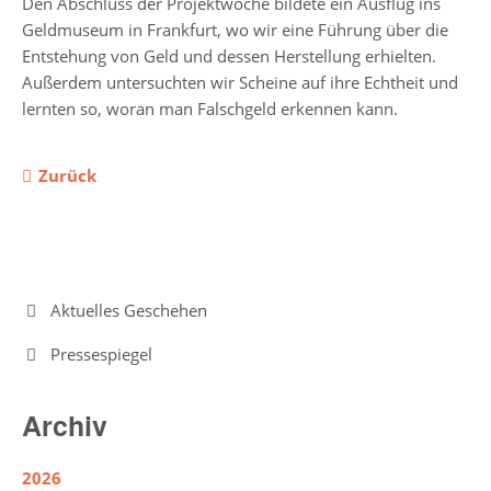
Den Abschluss der Projektwoche bildete ein Ausflug ins
Geldmuseum in Frankfurt, wo wir eine Führung über die
Intensivklasse
Entstehung von Geld und dessen Herstellung erhielten.
Außerdem untersuchten wir Scheine auf ihre Echtheit und
lernten so, woran man Falschgeld erkennen kann.
Elternvertretung
Zurück
Schülervertretung
Schulsprecher/in
Schülerrat
Navigation
Aktuelles Geschehen
Vertrauenslehrer/in
überspringen
Pressespiegel
Förderverein
Archiv
So
arbeiten
2026
wir