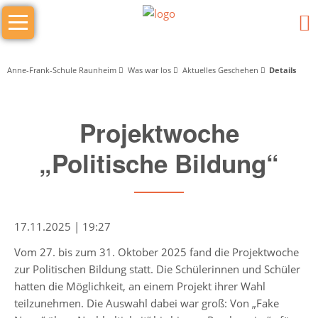
Navigation
Das
überspringen
sind
wir
Anne-Frank-Schule Raunheim
Was war los
Aktuelles Geschehen
Details
Wer
Projektwoche
macht
was
„Politische Bildung“
Schulleitung
Schulleiter/in
17.11.2025 | 19:27
Stellv.
Vom 27. bis zum 31. Oktober 2025 fand die Projektwoche
Schulleiter
zur Politischen Bildung statt. Die Schülerinnen und Schüler
hatten die Möglichkeit, an einem Projekt ihrer Wahl
Stufenleitung
teilzunehmen. Die Auswahl dabei war groß: Von „Fake
Jg.