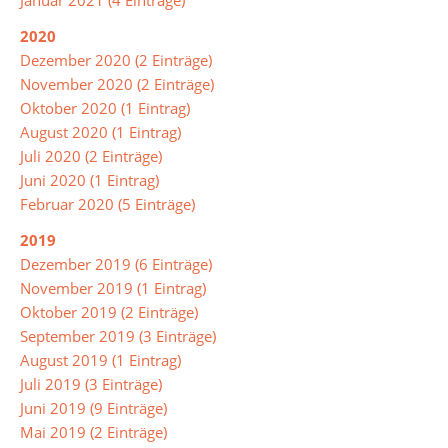
Januar 2021 (4 Einträge)
Musik
2020
Physik
Dezember 2020 (2 Einträge)
November 2020 (2 Einträge)
Religion/Ethik
Oktober 2020 (1 Eintrag)
August 2020 (1 Eintrag)
Russisch
Juli 2020 (2 Einträge)
Spanisch
Juni 2020 (1 Eintrag)
Februar 2020 (5 Einträge)
Sport
2019
Soziales
Dezember 2019 (6 Einträge)
Lernen
November 2019 (1 Eintrag)
Oktober 2019 (2 Einträge)
Türkisch
September 2019 (3 Einträge)
Wahlpflichtangebot
August 2019 (1 Eintrag)
Juli 2019 (3 Einträge)
Juni 2019 (9 Einträge)
Inklusion
Mai 2019 (2 Einträge)