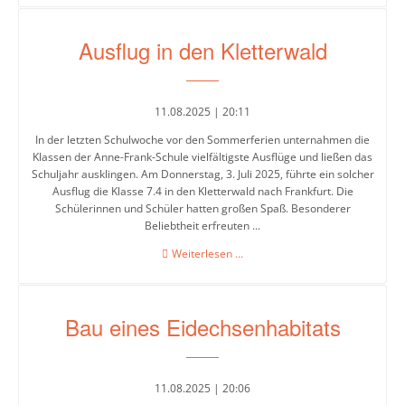
der
neuer
Mensa
5.
Ausflug in den Kletterwald
Jahrgang!
Umweltschule
11.08.2025 | 20:11
In der letzten Schulwoche vor den Sommerferien unternahmen die
Schule
Klassen der Anne-Frank-Schule vielfältigste Ausflüge und ließen das
ohne
Schuljahr ausklingen. Am Donnerstag, 3. Juli 2025, führte ein solcher
Rassismus
Ausflug die Klasse 7.4 in den Kletterwald nach Frankfurt. Die
Schülerinnen und Schüler hatten großen Spaß. Besonderer
Beliebtheit erfreuten ...
Digitalisierung
Ausflug
Weiterlesen …
in
den
Jugendmedienschutz
Kletterwald
Bau eines Eidechsenhabitats
Fachbereiche
11.08.2025 | 20:06
Arbeitslehre