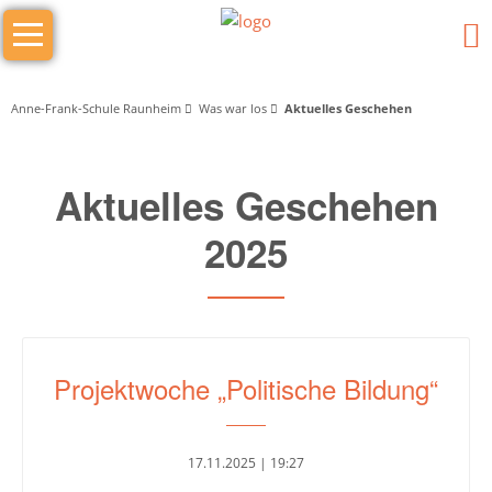
Navigation
Das
überspringen
sind
wir
Anne-Frank-Schule Raunheim
Was war los
Aktuelles Geschehen
Wer
Aktuelles Geschehen
macht
was
2025
Schulleitung
Schulleiter/in
Stellv.
Projektwoche „Politische Bildung“
Schulleiter
Stufenleitung
17.11.2025 | 19:27
Jg.