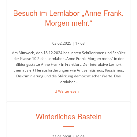
im
Besuch im Lernlabor „Anne Frank.
Jahrgang
8
Morgen mehr.“
03.02.2025 | 17:03
Am Mittwoch, den 18.12.2024 besuchten Schülerinnen und Schüler
der Klasse 10.2 das Lernlabor „Anne Frank. Morgen mehr.“ in der
Bildungsstätte Anne Frank in Frankfurt. Der interaktive Lernort
thematisiert Herausforderungen wie Antisemitismus, Rassismus,
Diskriminierung und die Stärkung demokratischer Werte. Das
Lernlabor ...
Besuch
Weiterlesen …
im
Lernlabor
„Anne
Winterliches Basteln
Frank.
Morgen
mehr.“
28.01.2025 | 19:08