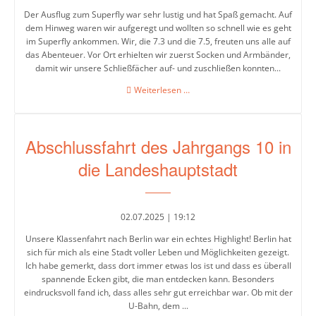
Zukunftswerkstatt
Der Ausflug zum Superfly war sehr lustig und hat Spaß gemacht. Auf
dem Hinweg waren wir aufgeregt und wollten so schnell wie es geht
MINT
im Superfly ankommen. Wir, die 7.3 und die 7.5, freuten uns alle auf
&
das Abenteuer. Vor Ort erhielten wir zuerst Socken und Armbänder,
damit wir unsere Schließfächer auf- und zuschließen konnten...
Robotik
Ausflug
Weiterlesen …
Ausbildungsmessen
„Superfly“
und
Infoveranstaltungen
Abschlussfahrt des Jahrgangs 10 in
Links
die Landeshauptstadt
und
Downloads
02.07.2025 | 19:12
Unsere Klassenfahrt nach Berlin war ein echtes Highlight! Berlin hat
Schul-
sich für mich als eine Stadt voller Leben und Möglichkeiten gezeigt.
und
Ich habe gemerkt, dass dort immer etwas los ist und dass es überall
Hausordnung
spannende Ecken gibt, die man entdecken kann. Besonders
eindrucksvoll fand ich, dass alles sehr gut erreichbar war. Ob mit der
Was
U-Bahn, dem ...
war