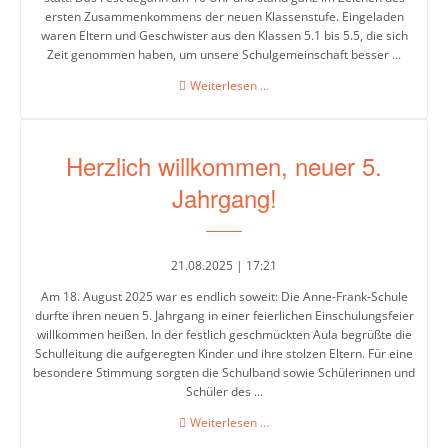
ersten Zusammenkommens der neuen Klassenstufe. Eingeladen
waren Eltern und Geschwister aus den Klassen 5.1 bis 5.5, die sich
Leitbild
Zeit genommen haben, um unsere Schulgemeinschaft besser ...
Kennenlernfest
Weiterlesen …
des
Integrierte
5.
Gesamtschule
Jahrgangs
Herzlich willkommen, neuer 5.
Abschlüsse
Jahrgang!
Ganztagsschule
21.08.2025 | 17:21
Lernzeiten
Am 18. August 2025 war es endlich soweit: Die Anne-Frank-Schule
durfte ihren neuen 5. Jahrgang in einer feierlichen Einschulungsfeier
Pausenangebot
willkommen heißen. In der festlich geschmückten Aula begrüßte die
Schulleitung die aufgeregten Kinder und ihre stolzen Eltern. Für eine
Betreuung
besondere Stimmung sorgten die Schulband sowie Schülerinnen und
Schüler des ...
Essen
Herzlich
Weiterlesen …
in
willkommen,