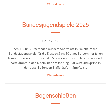
Abschlussfahrt
Weiterlesen …
los
des
Jahrgangs
10
Aktuelles
Bundesjugendspiele 2025
in
Geschehen
die
Landeshauptstadt
Pressespiegel
02.07.2025 | 18:10
Am 11. Juni 2025 fanden auf dem Sportplatz in Raunheim die
Service
Bundesjugendspiele für die Klassen 5 bis 10 statt. Bei sommerlichen
Temperaturen lieferten sich die Schülerinnen und Schüler spannende
Wettkämpfe in den Disziplinen Weitsprung, Ballwurf und Sprint. In
Termine
den abschließenden Staffelläufen kämpften ...
/
Bundesjugendspiele
Weiterlesen …
Jahresplaner
2025
Bogenschießen
Ferienkalender
Formulardownload