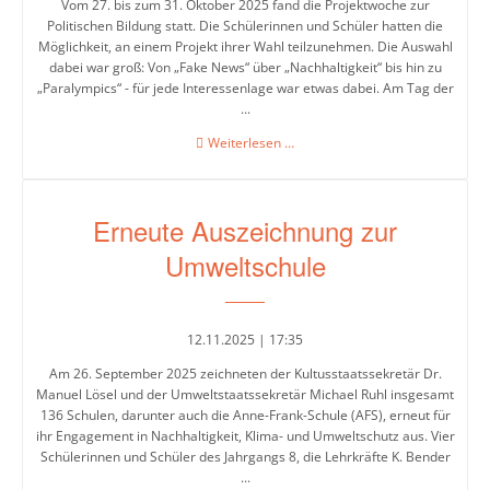
5-
Vom 27. bis zum 31. Oktober 2025 fand die Projektwoche zur
Politischen Bildung statt. Die Schülerinnen und Schüler hatten die
6
Möglichkeit, an einem Projekt ihrer Wahl teilzunehmen. Die Auswahl
dabei war groß: Von „Fake News“ über „Nachhaltigkeit“ bis hin zu
Stufenleitung
„Paralympics“ - für jede Interessenlage war etwas dabei. Am Tag der
Jg.
...
7-
Projektwoche
Weiterlesen …
8
„Politische
Bildung“
Stufenleitung
Erneute Auszeichnung zur
Jg.
9-
Umweltschule
10
12.11.2025 | 17:35
Sekretariat
Am 26. September 2025 zeichneten der Kultusstaatssekretär Dr.
Manuel Lösel und der Umweltstaatssekretär Michael Ruhl insgesamt
Lehrerkollegium
136 Schulen, darunter auch die Anne-Frank-Schule (AFS), erneut für
ihr Engagement in Nachhaltigkeit, Klima- und Umweltschutz aus. Vier
Schülerinnen und Schüler des Jahrgangs 8, die Lehrkräfte K. Bender
...
Schulgesundheitsfachkraft