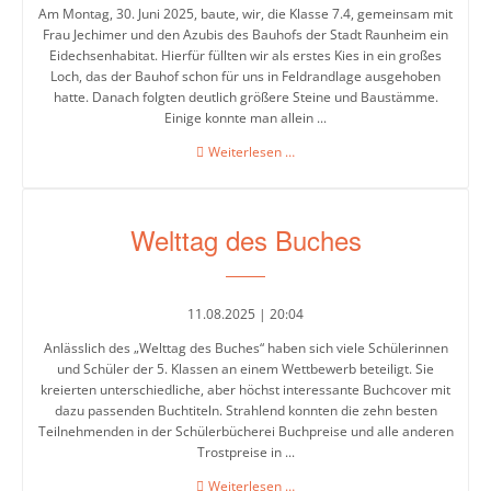
Am Montag, 30. Juni 2025, baute, wir, die Klasse 7.4, gemeinsam mit
Biologie
Frau Jechimer und den Azubis des Bauhofs der Stadt Raunheim ein
Eidechsenhabitat. Hierfür füllten wir als erstes Kies in ein großes
Chemie
Loch, das der Bauhof schon für uns in Feldrandlage ausgehoben
hatte. Danach folgten deutlich größere Steine und Baustämme.
Deutsch
Einige konnte man allein ...
Bau
Weiterlesen …
DAZ
eines
(Deutsch
Eidechsenhabitats
als
Welttag des Buches
Zweitsprache)
Englisch
11.08.2025 | 20:04
Französisch
Anlässlich des „Welttag des Buches“ haben sich viele Schülerinnen
und Schüler der 5. Klassen an einem Wettbewerb beteiligt. Sie
Gesellschaftslehre
kreierten unterschiedliche, aber höchst interessante Buchcover mit
dazu passenden Buchtiteln. Strahlend konnten die zehn besten
Kunst
Teilnehmenden in der Schülerbücherei Buchpreise und alle anderen
Trostpreise in ...
Mathematik
Welttag
Weiterlesen …