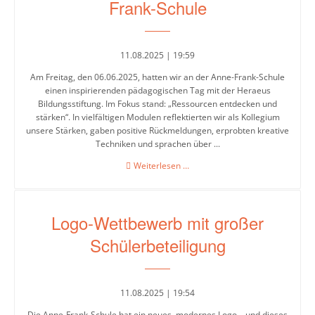
Frank-Schule
Berlin
Schülerbibliothek
Aktuelles
11.08.2025 | 19:59
und
Am Freitag, den 06.06.2025, hatten wir an der Anne-Frank-Schule
Archiv
einen inspirierenden pädagogischen Tag mit der Heraeus
Bildungsstiftung. Im Fokus stand: „Ressourcen entdecken und
Unterrichtsprodukte
stärken“. In vielfältigen Modulen reflektierten wir als Kollegium
unsere Stärken, gaben positive Rückmeldungen, erprobten kreative
Buch
Techniken und sprachen über ...
des
Pädagogischer
Weiterlesen …
Monats
Tag
an
der
Logo-Wettbewerb mit großer
Anne-
Arbeitsgemeinschaften
Frank-
Schülerbeteiligung
Schule
Bienen
Erste
11.08.2025 | 19:54
Hilfe
Die Anne-Frank-Schule hat ein neues, modernes Logo – und dieses