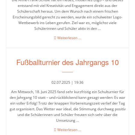
Ich
entstand mit viel Kreativität und Engagement direkt aus der
spreche
Schülerschaft heraus. Um dem Wunsch nach einem frischen
Erscheinungsbild gerecht zu werden, wurde ein schulweiter Logo-
Chancen
Wettbewerb ins Leben gerufen. Ziel war es, möglichst viele
Schülerinnen und Schüler aktiv in den ...
Jung
trifft
Logo-
Weiterlesen …
Wettbewerb
Alt
mit
großer
Kreativ
Fußballturnier des Jahrgangs 10
Schülerbeteiligung
AG
Nähen
02.07.2025 | 19:36
Streitschlichter
Am Mittwoch, 18. Juni 2025 fand sehr kurzfristig ein Schulturnier für
den Jahrgang 10 statt – und rückblickend kann gesagt werden: Es war
Technik
ein voller Erfolg! Trotz der knappen Vorbereitungszeit verlief der Tag
gut organisiert. Das Wetter war ideal, die Stimmung durchweg positiv
Theater-
und die Schülerinnen und Schüler freuten sich sehr über die
AG
Umsetzung ...
Fußballturnier
Weiterlesen …
Türkisch