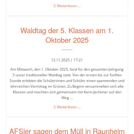
Erneute
Weiterlesen …
Auszeichnung
zur
Jahrgänge
Umweltschule
Waldtag der 5. Klassen am 1.
Jahrgang
5
Oktober 2025
Jahrgang
6
12.11.2025 | 17:21
Jahrgang
Am Mittwoch, den 1. Oktober 2025, fand für den gesamten Jahrgang
5 unser traditioneller Waldtag statt. Von der ersten bis zur fünften
7
Stunde erlebten die Schülerinnen und Schüler einen spannenden und
lehrreichen Vormittag im Grünen. Zu Beginn versammelten sich alle
Jahrgang
Klassen und machten sich gemeinsam mit Karin Jechimer auf den
8
Weg ...
Jahrgang
Waldtag
Weiterlesen …
der
9
5.
Klassen
Jahrgang
AFSler sagen dem Müll in Raunheim
am
10