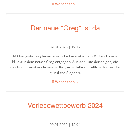
Citybound
Weiterlesen …
Der neue "Greg" ist da
09.01.2025 | 19:12
Mit Begeisterung fieberten etliche Leseratten am Mittwoch nach
Nikolaus dem neuen Greg entgegen. Aus der Liste derjenigen, die
das Buch zuerst ausleihen wollten, ermittelte schließlich das Los die
glückliche Siegerin.
Der
Weiterlesen …
neue
"Greg"
ist
Vorlesewettbewerb 2024
da
09.01.2025 | 15:04