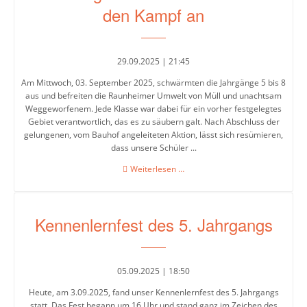
1.
den Kampf an
Oktober
Intensivklasse
2025
29.09.2025 | 21:45
Elternvertretung
Am Mittwoch, 03. September 2025, schwärmten die Jahrgänge 5 bis 8
aus und befreiten die Raunheimer Umwelt von Müll und unachtsam
Weggeworfenem. Jede Klasse war dabei für ein vorher festgelegtes
Schülervertretung
Gebiet verantwortlich, das es zu säubern galt. Nach Abschluss der
gelungenen, vom Bauhof angeleiteten Aktion, lässt sich resümieren,
Schulsprecher/in
dass unsere Schüler ...
Schülerrat
AFSler
Weiterlesen …
sagen
Vertrauenslehrer/in
dem
Müll
Kennenlernfest des 5. Jahrgangs
in
Raunheim
Förderverein
den
Kampf
So
05.09.2025 | 18:50
an
arbeiten
Heute, am 3.09.2025, fand unser Kennenlernfest des 5. Jahrgangs
wir
statt. Das Fest begann um 16 Uhr und stand ganz im Zeichen des