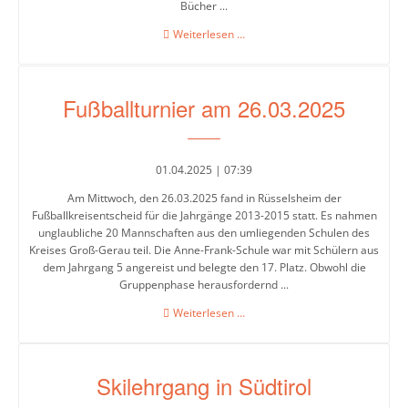
Bücher ...
Neuer
Weiterlesen …
Lesestoff
in
der
Fußballturnier am 26.03.2025
Schulbibliothek
01.04.2025 | 07:39
Am Mittwoch, den 26.03.2025 fand in Rüsselsheim der
Fußballkreisentscheid für die Jahrgänge 2013-2015 statt. Es nahmen
unglaubliche 20 Mannschaften aus den umliegenden Schulen des
Kreises Groß-Gerau teil. Die Anne-Frank-Schule war mit Schülern aus
dem Jahrgang 5 angereist und belegte den 17. Platz. Obwohl die
Gruppenphase herausfordernd ...
Fußballturnier
Weiterlesen …
am
26.03.2025
Skilehrgang in Südtirol