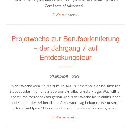
Gesundheit abgeschlossenen Prüfungen der akademische Grad
Certificate of Advanced ...
Herzlichen
Weiterlesen …
Glückwunsch
Frau
Coban!!!
Projetwoche zur Berufsorientierung
– der Jahrgang 7 auf
Entdeckungstour
27.05.2025 | 23:31
In der Woche vom 12. bis zum 16. Mai 2025 drehte sich bei unseren
Siebtklässlerinnen und Siebtklässlern alles um die Frage: Was will ich
später mal werden? Was genau war in der Woche los? Schülerinnen
und Schüler der 7.4 berichten: Am ersten Tag bekamen wir unseren
„Berufswahlpass“-Ordner und tauschten uns darüber aus, was ...
Projetwoche
Weiterlesen …
zur
Berufsorientierung