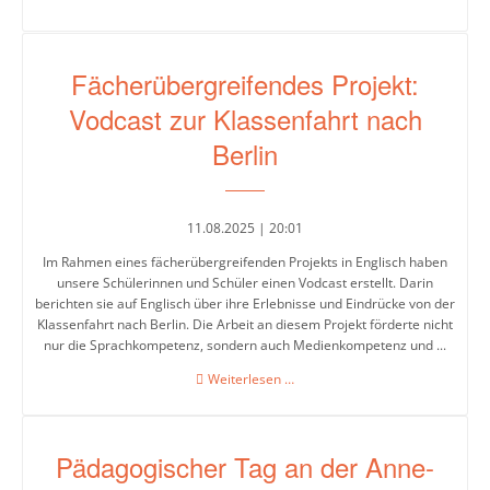
Musik
des
Buches
Physik
Fächerübergreifendes Projekt:
Religion/Ethik
Vodcast zur Klassenfahrt nach
Russisch
Berlin
Spanisch
11.08.2025 | 20:01
Sport
Im Rahmen eines fächerübergreifenden Projekts in Englisch haben
Soziales
unsere Schülerinnen und Schüler einen Vodcast erstellt. Darin
Lernen
berichten sie auf Englisch über ihre Erlebnisse und Eindrücke von der
Klassenfahrt nach Berlin. Die Arbeit an diesem Projekt förderte nicht
Türkisch
nur die Sprachkompetenz, sondern auch Medienkompetenz und ...
Fächerübergreifendes
Weiterlesen …
Wahlpflichtangebot
Projekt:
Vodcast
zur
Pädagogischer Tag an der Anne-
Inklusion
Klassenfahrt
nach