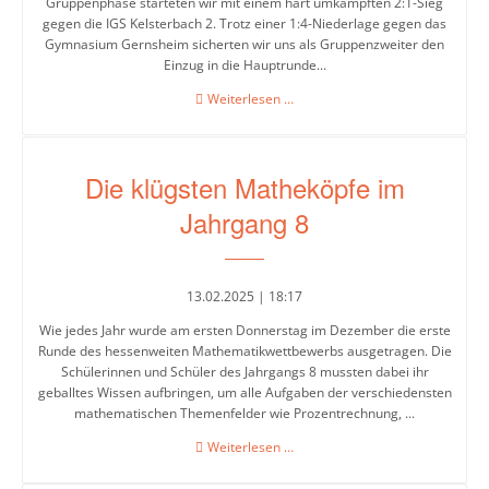
Gruppenphase starteten wir mit einem hart umkämpften 2:1-Sieg
gegen die IGS Kelsterbach 2. Trotz einer 1:4-Niederlage gegen das
Gymnasium Gernsheim sicherten wir uns als Gruppenzweiter den
Einzug in die Hauptrunde...
Erfolgreicher
Weiterlesen …
7.
Platz
beim
Die klügsten Matheköpfe im
Völkerballturnier!
Jahrgang 8
13.02.2025 | 18:17
Wie jedes Jahr wurde am ersten Donnerstag im Dezember die erste
Runde des hessenweiten Mathematikwettbewerbs ausgetragen. Die
Schülerinnen und Schüler des Jahrgangs 8 mussten dabei ihr
geballtes Wissen aufbringen, um alle Aufgaben der verschiedensten
mathematischen Themenfelder wie Prozentrechnung, ...
Die
Weiterlesen …
klügsten
Matheköpfe