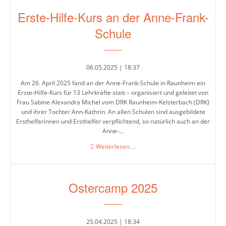
–
Erste-Hilfe-Kurs an der Anne-Frank-
der
Jahrgang
Schule
7
auf
Entdeckungstour
06.05.2025 | 18:37
Am 26. April 2025 fand an der Anne-Frank-Schule in Raunheim ein
Erste-Hilfe-Kurs für 13 Lehrkräfte statt – organisiert und geleitet von
Frau Sabine Alexandra Michel vom DRK Raunheim-Kelsterbach (DRK)
und ihrer Tochter Ann-Kathrin. An allen Schulen sind ausgebildete
Ersthelferinnen und Ersthelfer verpflichtend, so natürlich auch an der
Anne-...
Erste-
Weiterlesen …
Hilfe-
Kurs
an
Ostercamp 2025
der
Anne-
Frank-
Schule
25.04.2025 | 18:34