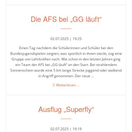
des
Jahrgangs
10
AFS-
Die AFS bei „GG läuft“
Shop
02.07.2025 | 19:25
Schulsozialarbeit
Einen Tag nachdem die Schülerinnen und Schüler bei den
Bundesjugendspielen zeigten, was sportlich in ihnen steckt, zog eine
Gruppe von Lehrkräften nach. Wie schon in den letzten Jahren ging
Beratung
ein Team der AFS bei „GG läuft“ an den Start. Bei strahlendem
Sonnenschein wurde eine 5 km lange Strecke joggend oder walkend
in Angriff genommen. Der neue ...
Berufsorientierung
Die
Weiterlesen …
AFS
Beratung
bei
&
„GG
Unterstützung
Ausflug „Superfly“
läuft“
PUSCH-
Klassen
02.07.2025 | 19:19