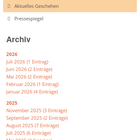
Navigation
Aktuelles Geschehen
überspringen
Pressespiegel
Jahrgänge
Jahrgang
Archiv
5
Jahrgang
2026
6
Juli 2026 (1 Eintrag)
Juni 2026 (2 Einträge)
Jahrgang
Mai 2026 (2 Einträge)
7
Februar 2026 (1 Eintrag)
Januar 2026 (4 Einträge)
Jahrgang
8
2025
November 2025 (3 Einträge)
Jahrgang
September 2025 (2 Einträge)
9
August 2025 (7 Einträge)
Jahrgang
Juli 2025 (6 Einträge)
10