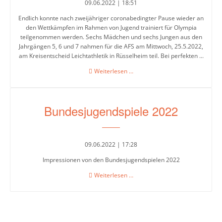
5-
09.06.2022 | 18:51
6
Endlich konnte nach zweijähriger coronabedingter Pause wieder an
den Wettkämpfen im Rahmen von Jugend trainiert für Olympia
Stufenleitung
teilgenommen werden. Sechs Mädchen und sechs Jungen aus den
Jg.
Jahrgängen 5, 6 und 7 nahmen für die AFS am Mittwoch, 25.5.2022,
am Kreisentscheid Leichtathletik in Rüsselheim teil. Bei perfekten ...
7-
8
Teilnahme
Weiterlesen …
an
Stufenleitung
Jugend
trainiert
Jg.
Bundesjugendspiele 2022
für
9-
Olympia
10
09.06.2022 | 17:28
Sekretariat
Impressionen von den Bundesjugendspielen 2022
Bundesjugendspiele
Weiterlesen …
2022
Lehrerkollegium
Schulgesundheitsfachkraft