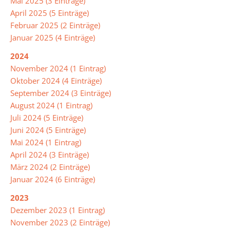
Mai 2025 (3 Einträge)
April 2025 (5 Einträge)
Intensivklasse
Februar 2025 (2 Einträge)
Januar 2025 (4 Einträge)
Elternvertretung
2024
November 2024 (1 Eintrag)
Oktober 2024 (4 Einträge)
Schülervertretung
September 2024 (3 Einträge)
August 2024 (1 Eintrag)
Schulsprecher/in
Juli 2024 (5 Einträge)
Schülerrat
Juni 2024 (5 Einträge)
Mai 2024 (1 Eintrag)
Vertrauenslehrer/in
April 2024 (3 Einträge)
März 2024 (2 Einträge)
Januar 2024 (6 Einträge)
Förderverein
2023
So
Dezember 2023 (1 Eintrag)
arbeiten
November 2023 (2 Einträge)
wir