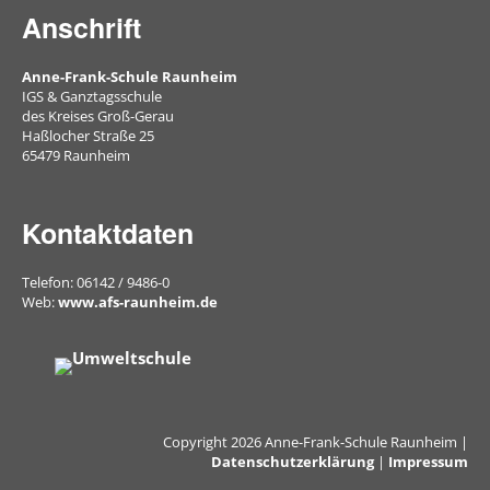
Musik
Anschrift
Physik
Anne-Frank-Schule Raunheim
IGS & Ganztagsschule
Religion/Ethik
des Kreises Groß-Gerau
Haßlocher Straße 25
Russisch
65479 Raunheim
Spanisch
Kontaktdaten
Sport
Soziales
Telefon: 06142 / 9486-0
Web:
www.afs-raunheim.de
Lernen
Türkisch
Wahlpflichtangebot
Copyright 2026 Anne-Frank-Schule Raunheim |
Inklusion
Datenschutzerklärung
|
Impressum