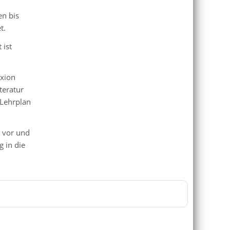
en bis
t.
 ist
exion
teratur
 Lehrplan
s vor und
 in die