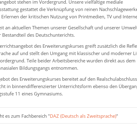
ngebot stehen im Vordergrund. Unsere vielfältige mediale
sstattung gestattet die Verknüpfung von reinen Nachschlagewerk
 Erlernen der kritischen Nutzung von Printmedien, TV und Interne
eit an aktuellen Themen unserer Gesellschaft und unserer Umwelt
 Bestandteil des Deutschunterichts.
rrichtsangebot des Erweiterungskurses greift zusätzlich die Refl
rache auf und stellt den Umgang mit klassischer und moderner Li
Vordergrund. Teile beider Arbeitsbereiche wurden direkt aus dem
nasialen Bildungsgangs entnommen.
ebot des Erweiterungskurses bereitet auf den Realschulabschlus
cht in binnendifferenzierter Unterrichtsform ebenso den Übergang
gsstufe 11 eines Gymnasiums.
ht es zum Fachbereich "
DAZ (Deutsch als Zweitsprache)
"