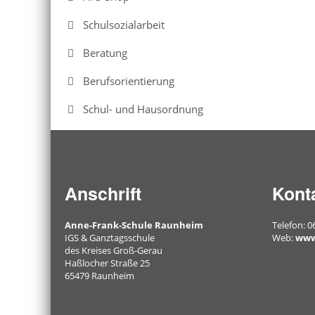
Schulsozialarbeit
Beratung
Berufsorientierung
Schul- und Hausordnung
Anschrift
Kont
Anne-Frank-Schule Raunheim
Telefon: 0
IGS & Ganztagsschule
Web:
www
des Kreises Groß-Gerau
Haßlocher Straße 25
65479 Raunheim