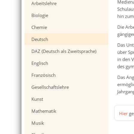
Mediena
Arbeitslehre
Schulau
Biologie
hin zum
Die Arb
Chemie
gängiger
Deutsch
Das Unte
DAZ (Deutsch als Zweitsprache)
über Sp
in den 
Englisch
des gym
Französisch
Das Ang
ermögli
Gesellschaftslehre
Jahrgan
Kunst
Mathematik
Hier
ge
Musik